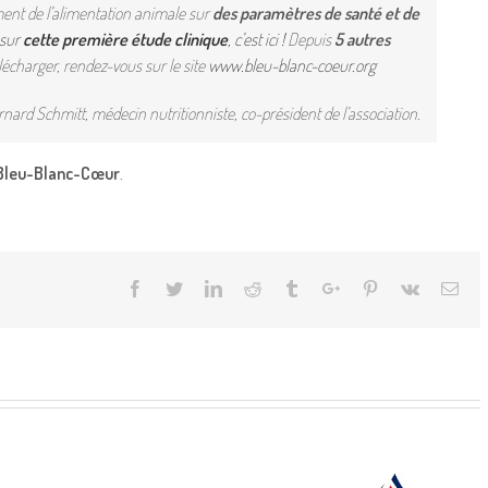
ent de l’alimentation animale sur
des paramètres de santé et de
 sur
cette première étude clinique
, c’est ici !
Depuis
5 autres
élécharger, rendez-vous sur le site
www.bleu-blanc-coeur.org
rnard Schmitt, médecin nutritionniste, co-président de l’association.
leu-Blanc-Cœur
.
Facebook
Twitter
Linkedin
Reddit
Tumblr
Google+
Pinterest
Vk
Ema