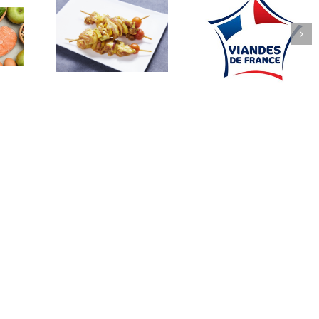
Charcuterie de la
uvelles
Thur, une matière
… Agir c’est mieu
tes de
première
tes pour
Française,
té !
rigoureusement
sélectionnée