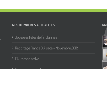
NOS DERNIÈRES ACTUALITÉS
GA
Joyeuses fêtes de fin d’année !
N
Reportage France 3 Alsace – Novembre 2018
L’Automne arrive..
Simplement bon !
Bleu Blanc Cœur, des produits riche en oméga 3,
naturellement ..