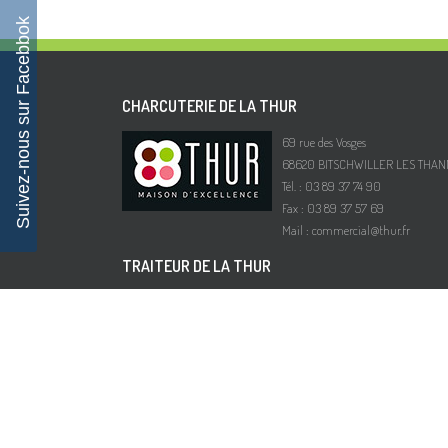
Suivez-nous sur Facebbok
CHARCUTERIE DE LA THUR
69 rue des Vosges
68620 BITSCHWILLER LES THAN
Tél. : 03 89 37 74 90
Fax : 03 89 37 57 69
Mail :
commercial@thur.fr
TRAITEUR DE LA THUR
Route de Wittelsheim
68700 CERNAY
Tél. : 03 89 35 61 96
Fax : 03 89 75 73 51
Mail :
traiteur@thur.fr