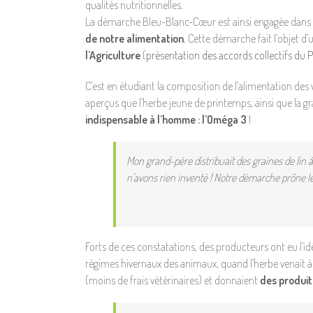
qualités nutritionnelles.
La démarche Bleu-Blanc-Cœur est ainsi engagée dans
de notre alimentation
. Cette démarche fait l’objet d
l’Agriculture
(
présentation des accords collectifs du
C’est en étudiant la composition de l’alimentation des 
aperçus que l’herbe jeune de printemps, ainsi que la gra
indispensable à l’homme : l’Oméga 3
!
Mon grand-père distribuait des graines de lin à
n’avons rien inventé ! Notre démarche prône l
Forts de ces constatations, des producteurs ont eu l’id
régimes hivernaux des animaux, quand l’herbe venait à
(moins de frais vétérinaires) et donnaient
des produit