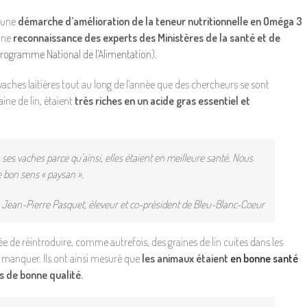
 une
démarche d’amélioration de la teneur nutritionnelle en Oméga 3
’une
reconnaissance des experts des Ministères de la santé et de
 Programme National de l’Alimentation
).
vaches laitières tout au long de l’année que des chercheurs se sont
ine de lin, étaient
très riches en un acide gras essentiel et
 ses vaches parce qu’ainsi, elles étaient en meilleure santé. Nous
e bon sens « paysan ».
Jean-Pierre Pasquet, éleveur et co-président de Bleu-Blanc-Coeur
ée de réintroduire, comme autrefois, des graines de lin cuites dans les
 manquer. Ils ont ainsi mesuré que
les animaux étaient
en bonne santé
s de bonne qualité.