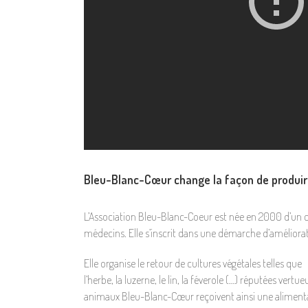
Bleu-Blanc-Cœur change la façon de produir
L’Association Bleu-Blanc-Coeur est née en 2000 d’un 
médecins. Elle s’inscrit dans une démarche d’améliorat
Elle organise le retour de cultures végétales telles que
l’herbe, la luzerne, le lin, la féverole (…) réputées ver
animaux Bleu-Blanc-Cœur reçoivent ainsi une alimentati