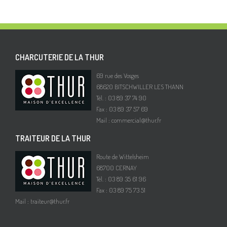
CHARCUTERIE DE LA THUR
69 rue des Vosges
68620 BITSCHWILLER LES THANN
Tél. : 03 89 37 74 90
Fax : 03 89 37 57 69
Mail :
commercial@thur.fr
TRAITEUR DE LA THUR
Route de Wittelsheim
68700 CERNAY
Tél. : 03 89 35 61 96
Fax : 03 89 75 73 51
Mail :
traiteur@thur.fr