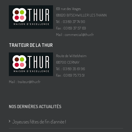
69 rue des Vosges
68620 BITSCHWILLER LES THANN
Tél. : 03 89 37 74 90
Fax : 03 89 37 57 69
Mail :
commercial@thur.fr
TRAITEUR DE LA THUR
Route de Wittelsheim
68700 CERNAY
Tél. : 03 89 35 61 96
Fax : 03 89 75 73 51
Mail :
traiteur@thur.fr
NOS DERNIÈRES ACTUALITÉS
Joyeuses fêtes de fin d’année !