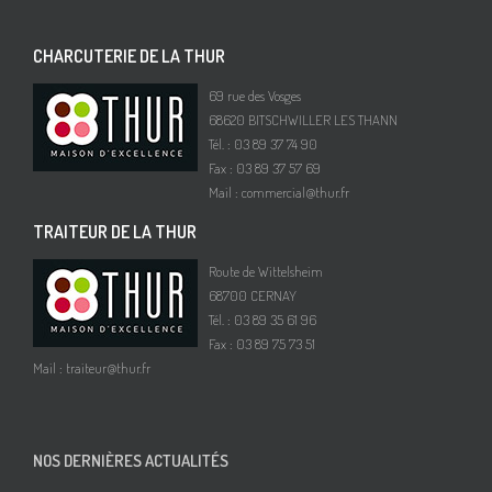
CHARCUTERIE DE LA THUR
69 rue des Vosges
68620 BITSCHWILLER LES THANN
Tél. : 03 89 37 74 90
Fax : 03 89 37 57 69
Mail :
commercial@thur.fr
TRAITEUR DE LA THUR
Route de Wittelsheim
68700 CERNAY
Tél. : 03 89 35 61 96
Fax : 03 89 75 73 51
Mail :
traiteur@thur.fr
NOS DERNIÈRES ACTUALITÉS