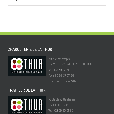
CHARCUTERIE DE LA THUR
69 rue des Vosges
68620 BITSCHWILLER LES THANN
Tél. : 03 89 37 74 90
Fax : 03 89 37 57 69
Mail :
commercial@thur.fr
TRAITEUR DE LA THUR
Route de Wittelsheim
68700 CERNAY
Tél. : 03 89 35 61 96