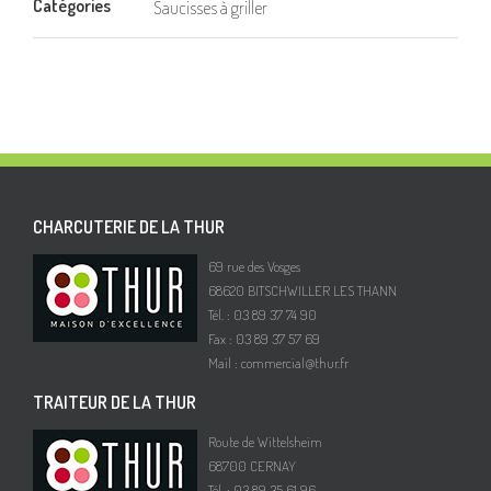
Catégories
Saucisses à griller
CHARCUTERIE DE LA THUR
69 rue des Vosges
68620 BITSCHWILLER LES THANN
Tél. : 03 89 37 74 90
Fax : 03 89 37 57 69
Mail :
commercial@thur.fr
TRAITEUR DE LA THUR
Route de Wittelsheim
68700 CERNAY
Tél. : 03 89 35 61 96