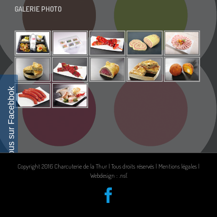
GALERIE PHOTO
Suivez-nous sur Facebbok
Copyright 2016 Charcuterie de la Thur | Tous droits réservés |
Mentions légales
|
Webdesign : .ns{
Facebook