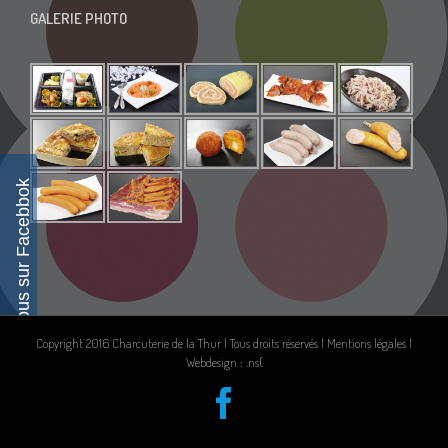
GALERIE PHOTO
Suivez-nous sur Facebbok
Copyright 2016 Charcuterie de la Thur | Tous droits réservés |
Mentions légales
|
Webdesign : .ns{
Facebook