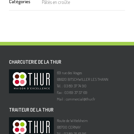
Catégories
Pâtés en croûte
CHARCUTERIE DE LA THUR
69 rue des Vosges
68620 BITSCHWILLER LES THANN
Tél. : 03 89 37 74 90
Fax : 03 89 37 57 69
Mail :
commercial@thur.fr
TRAITEUR DE LA THUR
Route de Wittelsheim
68700 CERNAY
Tél. : 03 89 35 61 96