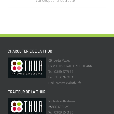
Viandes pour choucroute
CHARCUTERIE DE LA THUR
69 rue des Vosges
68620 BITSCHWILLER LES THANN
Tél. : 03 89 37 74 90
Fax : 03 89 37 57 69
Mail :
commercial@thur.fr
TRAITEUR DE LA THUR
Route de Wittelsheim
68700 CERNAY
Tél. : 03 89 35 61 96