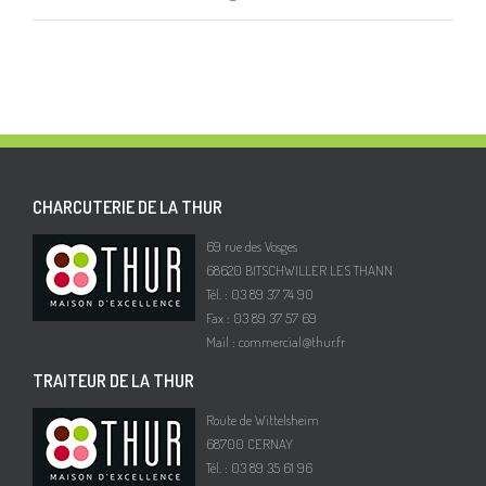
CHARCUTERIE DE LA THUR
69 rue des Vosges
68620 BITSCHWILLER LES THANN
Tél. : 03 89 37 74 90
Fax : 03 89 37 57 69
Mail :
commercial@thur.fr
TRAITEUR DE LA THUR
Route de Wittelsheim
68700 CERNAY
Tél. : 03 89 35 61 96