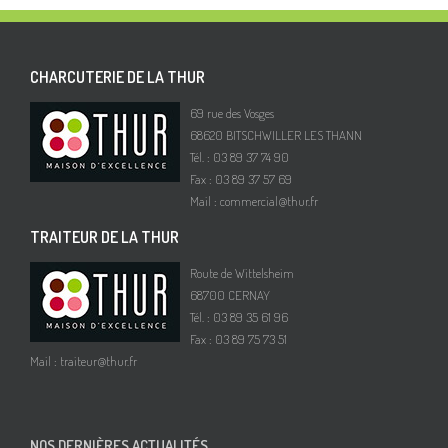
CHARCUTERIE DE LA THUR
69 rue des Vosges
68620 BITSCHWILLER LES THANN
Tél. : 03 89 37 74 90
Fax : 03 89 37 57 69
Mail :
commercial@thur.fr
TRAITEUR DE LA THUR
Route de Wittelsheim
68700 CERNAY
Tél. : 03 89 35 61 96
Fax : 03 89 75 73 51
Mail :
traiteur@thur.fr
NOS DERNIÈRES ACTUALITÉS