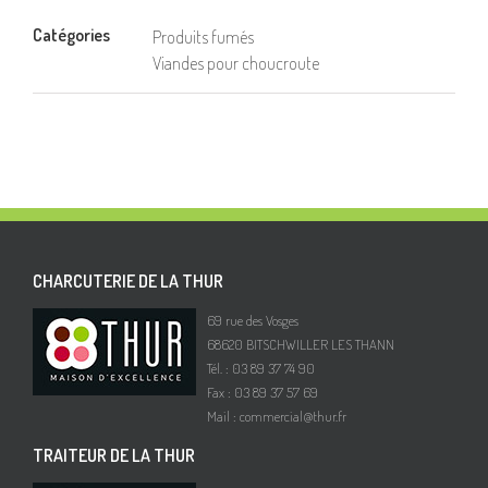
Catégories
Produits fumés
Viandes pour choucroute
CHARCUTERIE DE LA THUR
69 rue des Vosges
68620 BITSCHWILLER LES THANN
Tél. : 03 89 37 74 90
Fax : 03 89 37 57 69
Mail :
commercial@thur.fr
TRAITEUR DE LA THUR