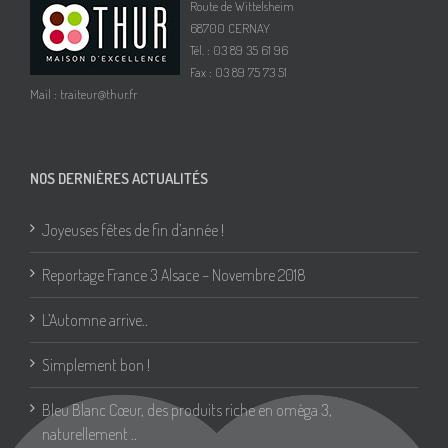
Route de Wittelsheim
68700 CERNAY
Tél. : 03 89 35 61 96
Fax : 03 89 75 73 51
Mail :
traiteur@thur.fr
NOS DERNIÈRES ACTUALITÉS
Joyeuses fêtes de fin d’année !
Reportage France 3 Alsace – Novembre 2018
L’Automne arrive..
Simplement bon !
Bleu Blanc Cœur, des produits riche en oméga 3,
naturellement ..