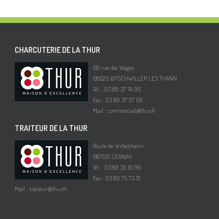
CHARCUTERIE DE LA THUR
69 rue des Vosges
68620 BITSCHWILLER LES THANN
Tél. : 03 89 37 74 90
Fax : 03 89 37 57 69
Mail :
commercial@thur.fr
TRAITEUR DE LA THUR
Route de Wittelsheim
68700 CERNAY
Tél. : 03 89 35 61 96
Fax : 03 89 75 73 51
Mail :
traiteur@thur.fr