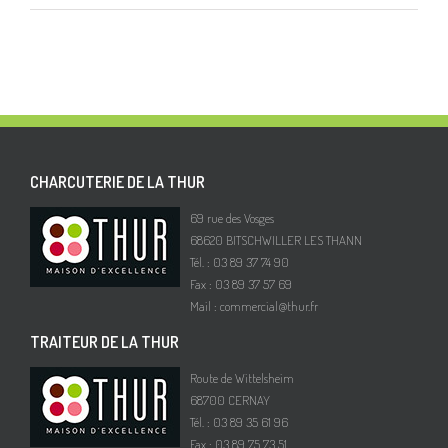
CHARCUTERIE DE LA THUR
69 rue des Vosges
68620 BITSCHWILLER LES THANN
Tél. : 03 89 37 74 90
Fax : 03 89 37 57 69
Mail :
commercial@thur.fr
TRAITEUR DE LA THUR
Route de Wittelsheim
68700 CERNAY
Tél. : 03 89 35 61 96
Fax : 03 89 75 73 51