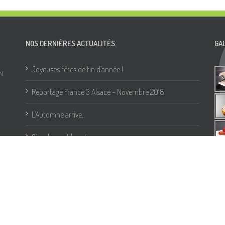
NOS DERNIÈRES ACTUALITÉS
GA
Joyeuses fêtes de fin d’année !
N
Reportage France 3 Alsace – Novembre 2018
L’Automne arrive..
Simplement bon !
Bleu Blanc Cœur, des produits riche en oméga 3,
naturellement ..