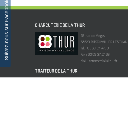
Suivez-nous sur Facebbok
CHARCUTERIE DE LA THUR
69 rue des Vosges
68620 BITSCHWILLER LES THAN
Tél. : 03 89 37 74 90
Fax : 03 89 37 57 69
Mail :
commercial@thur.fr
TRAITEUR DE LA THUR
Route de Wittelsheim
68700 CERNAY
Tél. : 03 89 35 61 96
Fax : 03 89 75 73 51
Mail :
traiteur@thur.fr