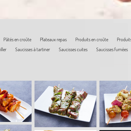
Pâtés en croûte
Plateaux repas
Produits en croûte
Produits
ller
Saucisses à tartiner
Saucisses cuites
Saucisses fumées
 d’Agneau à la
Brochette de Mignon de
Brochet
vençale
Porc à la Moutarde
sau
ttes marinées
Brochettes marinées
Brochet