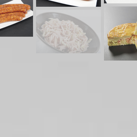
 vigneronne
Tourte Saumon et poireau
ités régionales
Tourtes
Plate
Plat
erf aux épices
e Noël
uits festifs
Bouchée à la reine
Produits en croûte
Produits festifs
Filet mign
Saint-Jacques
c