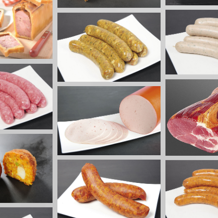
Saucisse Régal
se au curry
Saucisse de
Saucisses à griller
ses à griller
Sauciss
Échine de porc fumée
Saucisse 
 de Lyon fin
Produits fumés
Viandes pour
Sauciss
alantines Alsaciennes
choucroute
Saucis
Saucisse mexicaine
e Vosgienne
pa
Saucisses à griller
sses fumées
Sauciss