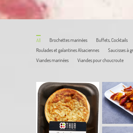
Brochettes marinées
Buffets, Cocktails
All
Roulades et galantines Alsaciennes
Saucisses à gri
Viandes marinées
Viandes pour choucroute
Brochette de Filet de
Brochette
Canard à la Périgourdine
Pro
Brochettes marinées
Broche