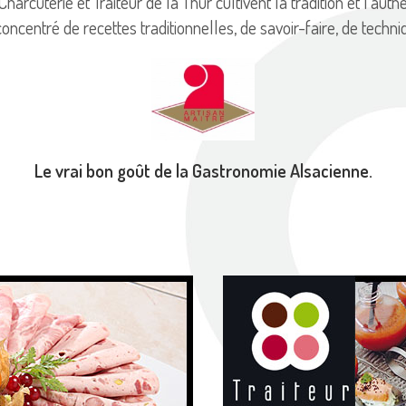
harcuterie et Traiteur de la Thur cultivent la tradition et l’aut
concentré de recettes traditionnelles, de savoir-faire, de techn
Le vrai bon goût de la Gastronomie Alsacienne.