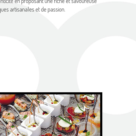
henticité en proposant une riche et savoureuse
iques artisanales et de passion.