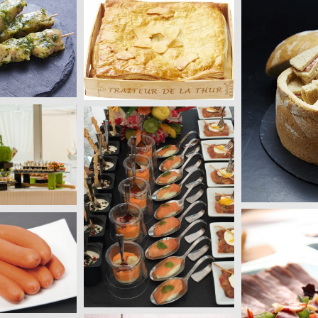
 Savoyard
its en croûte
Pain surprise charcutier
Cervela
Buffets, Cocktails
Produits festifs
Sauci
es cocktail
ts, Cocktails
Foi
Buffet