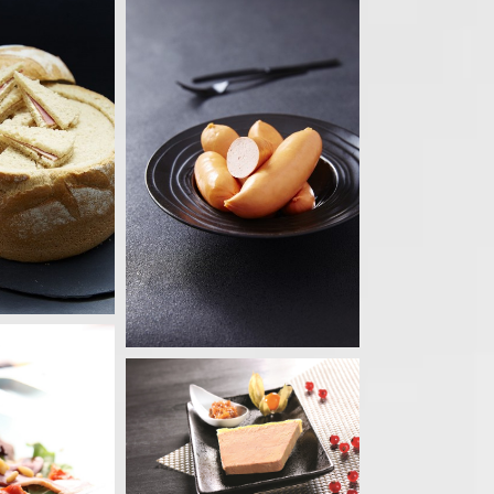
s d’Alsace
sses cuites
e gras
s, Cocktails