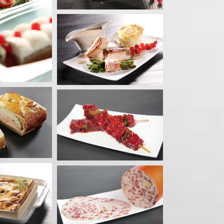
u au caviar de
rilles
its festifs
e de boeuf à
dalouse
tes marinées
 pistachée
ncesse
lantines Alsaciennes