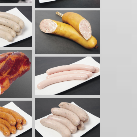
 foie paysanne
es à tartiner
blanche crue
es à griller
se blanche
ysanne
es à griller