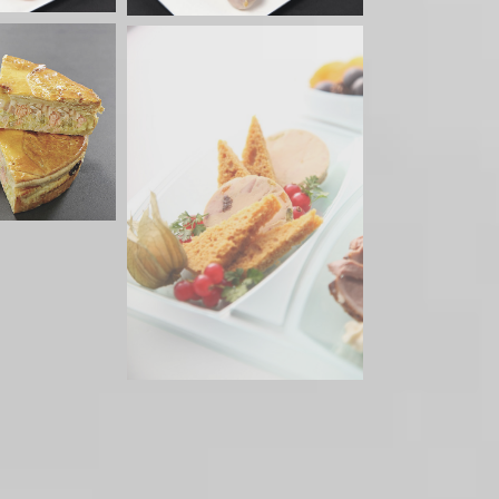
au repas
eaux repas
on de porc en
roûte