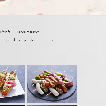
 festifs
Produits fumés
Spécialités régionales
Tourtes
te de mini
cisses
tes marinées