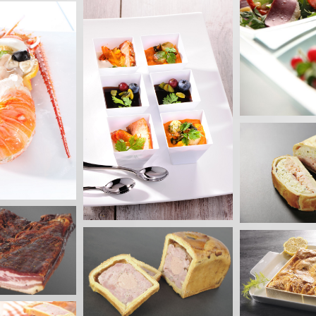
Plateau repas
Plateaux repas
Pavé de vea
mo
Produ
nt de verrines
ts, Cocktails
Cœur de saumon en
Brochett
croûte
l’an
Produits en croûte
Brochet
Tourte aux Saint-
Roulade
oûte médaillon
Jacques
pri
s en croûte
Tourtes
Roulades et ga