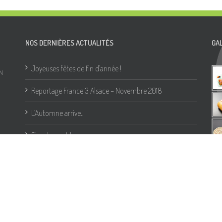
NOS DERNIÈRES ACTUALITÉS
GA
Joyeuses fêtes de fin d’année !
N
Reportage France 3 Alsace – Novembre 2018
L’Automne arrive..
Simplement bon !
Bleu Blanc Cœur, des produits riche en oméga 3,
naturellement ..