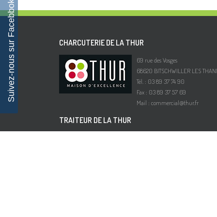
Suivez-nous sur Facebbok
CHARCUTERIE DE LA THUR
69 rue des Vosges
68620 BITSCHWILLER LES THAN
Tél. : 03 89 37 74 90
Fax : 03 89 37 57 69
Mail :
commercial@thur.fr
TRAITEUR DE LA THUR
Route de Wittelsheim
68700 CERNAY
Tél. : 03 89 35 61 96
Fax : 03 89 75 73 51
Mail :
traiteur@thur.fr