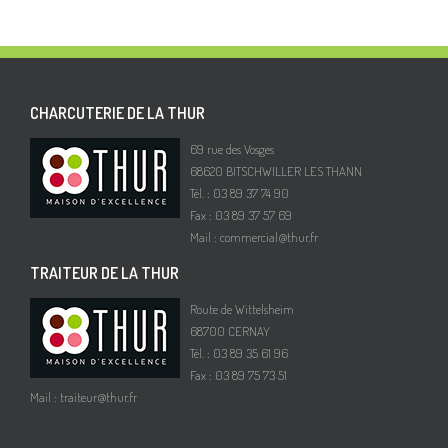
CHARCUTERIE DE LA THUR
69 rue des Vosges
68620 BITSCHWILLER LES THANN
Tél. : 03 89 37 74 90
Fax : 03 89 37 57 69
Mail :
commercial@thur.fr
TRAITEUR DE LA THUR
Route de Wittelsheim
68700 CERNAY
Tél. : 03 89 35 61 96
Fax : 03 89 75 73 51
Mail :
traiteur@thur.fr