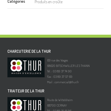
Catégories
Produits en croûte
CHARCUTERIE DE LA THUR
69 rue des Vosges
68620 BITSCHWILLER LES THANN
Tél. : 03 89 37 74 90
Fax : 03 89 37 57 69
Mail :
commercial@thur.fr
TRAITEUR DE LA THUR
Route de Wittelsheim
68700 CERNAY
Tél. : 03 89 35 61 96