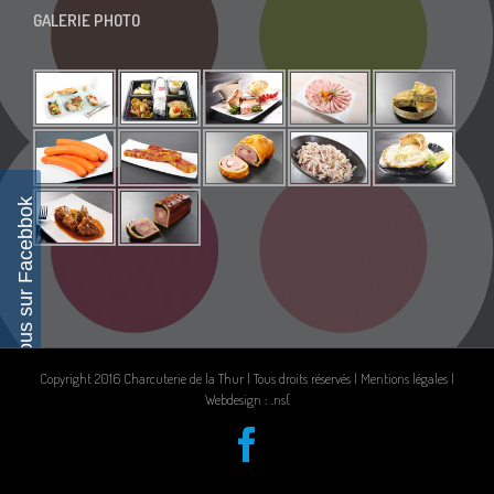
GALERIE PHOTO
Suivez-nous sur Facebbok
Copyright 2016 Charcuterie de la Thur | Tous droits réservés |
Mentions légales
|
Webdesign : .ns{
Facebook