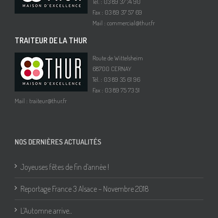
Tél. : 03 89 37 74 90
Fax : 03 89 37 57 69
Mail :
commercial@thur.fr
TRAITEUR DE LA THUR
Route de Wittelsheim
68700 CERNAY
Tél. : 03 89 35 61 96
Fax : 03 89 75 73 51
Mail :
traiteur@thur.fr
NOS DERNIÈRES ACTUALITÉS
Joyeuses fêtes de fin d’année !
Reportage France 3 Alsace – Novembre 2018
L’Automne arrive..