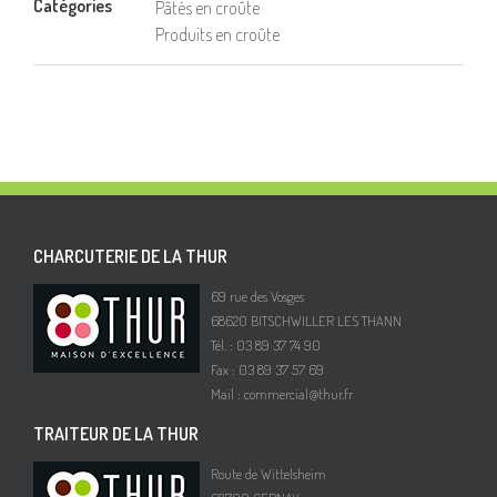
Catégories
Pâtés en croûte
Produits en croûte
CHARCUTERIE DE LA THUR
69 rue des Vosges
68620 BITSCHWILLER LES THANN
Tél. : 03 89 37 74 90
Fax : 03 89 37 57 69
Mail :
commercial@thur.fr
TRAITEUR DE LA THUR
Route de Wittelsheim