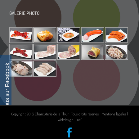
GALERIE PHOTO
Suivez-nous sur Facebbok
Copyright 2016 Charcuterie de la Thur | Tous droits réservés |
Mentions légales
|
Webdesign : .ns{
Facebook