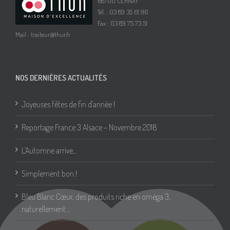
68700 CERNAY
Tél. : 03 89 35 61 96
Fax : 03 89 75 73 51
Mail :
traiteur@thur.fr
NOS DERNIÈRES ACTUALITÉS
Joyeuses fêtes de fin d’année !
Reportage France 3 Alsace – Novembre 2018
L’Automne arrive..
Simplement bon !
Bleu Blanc Cœur, des produits riche en oméga 3,
naturellement ..