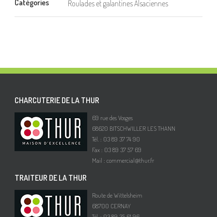
Catégories
Roulades et galantines Alsaciennes
CHARCUTERIE DE LA THUR
69 rue des Vosges
68620 BITSCHWILLER LES THANN
Tél. : 03 89 37 74 90
Fax : 03 89 37 57 69
Mail :
commercial@thur.fr
TRAITEUR DE LA THUR
Route de Wittelsheim
68700 CERNAY
Tél. : 03 89 35 61 96