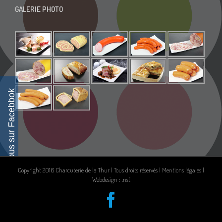
GALERIE PHOTO
Suivez-nous sur Facebbok
Copyright 2016 Charcuterie de la Thur | Tous droits réservés |
Mentions légales
|
Webdesign : .ns{
Facebook