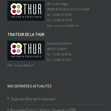
69 rue des Vosges
68620 BITSCHWILLER LES THANN
Tél. : 03 89 37 74 90
Fax : 03 89 37 57 69
Mail :
commercial@thur.fr
TRAITEUR DE LA THUR
Route de Wittelsheim
68700 CERNAY
Tél. : 03 89 35 61 96
Fax : 03 89 75 73 51
Mail :
traiteur@thur.fr
NOS DERNIÈRES ACTUALITÉS
Joyeuses fêtes de fin d’année !
Reportage France 3 Alsace – Novembre 2018