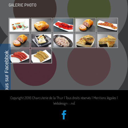
GALERIE PHOTO
Suivez-nous sur Facebbok
Copyright 2016 Charcuterie de la Thur | Tous droits réservés |
Mentions légales
|
Webdesign : .ns{
Facebook