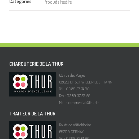
Catégories
Produits festifs
CHARCUTERIE DE LA THUR
69 rue des Vosges
68620 BITSCHWILLER LES THANN
Tél. : 03 89 37 74 90
Fax : 03 89 37 57 69
Mail :
commercial@thur.fr
TRAITEUR DE LA THUR
Route de Wittelsheim
68700 CERNAY
Tél. : 03 89 35 61 96