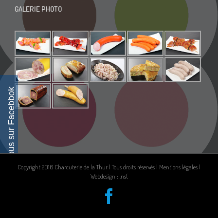
GALERIE PHOTO
Suivez-nous sur Facebbok
Copyright 2016 Charcuterie de la Thur | Tous droits réservés |
Mentions légales
|
Webdesign : .ns{
Facebook