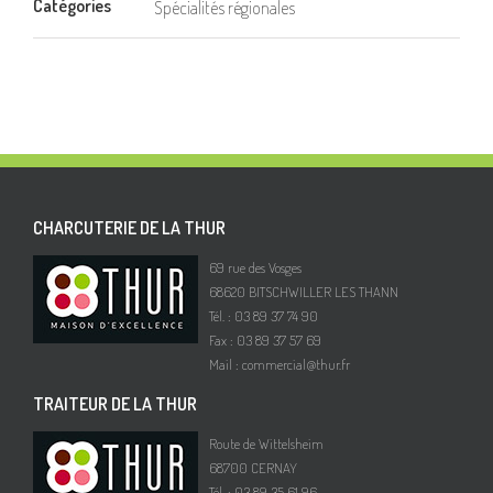
Catégories
Spécialités régionales
CHARCUTERIE DE LA THUR
69 rue des Vosges
68620 BITSCHWILLER LES THANN
Tél. : 03 89 37 74 90
Fax : 03 89 37 57 69
Mail :
commercial@thur.fr
TRAITEUR DE LA THUR
Route de Wittelsheim
68700 CERNAY
Tél. : 03 89 35 61 96