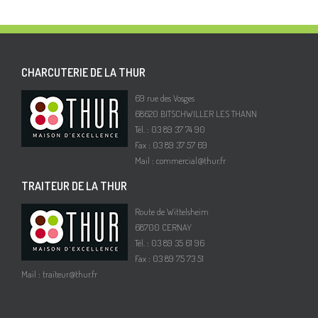
CHARCUTERIE DE LA THUR
69 rue des Vosges
68620 BITSCHWILLER LES THANN
Tél. : 03 89 37 74 90
Fax : 03 89 37 57 69
Mail :
commercial@thur.fr
TRAITEUR DE LA THUR
Route de Wittelsheim
68700 CERNAY
Tél. : 03 89 35 61 96
Fax : 03 89 75 73 51
Mail :
traiteur@thur.fr