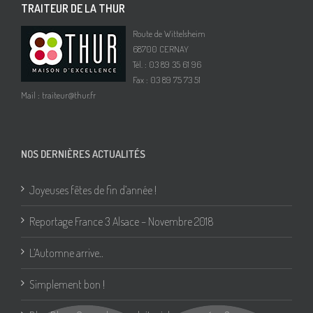
TRAITEUR DE LA THUR
Route de Wittelsheim
68700 CERNAY
Tél. : 03 89 35 61 96
Fax : 03 89 75 73 51
Mail :
traiteur@thur.fr
NOS DERNIÈRES ACTUALITÉS
Joyeuses fêtes de fin d’année !
Reportage France 3 Alsace – Novembre 2018
L’Automne arrive..
Simplement bon !