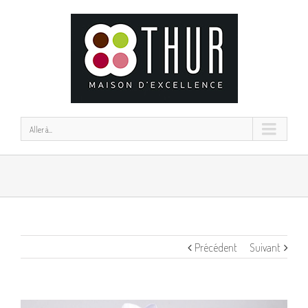
Aller à...
Précédent
Suivant
View