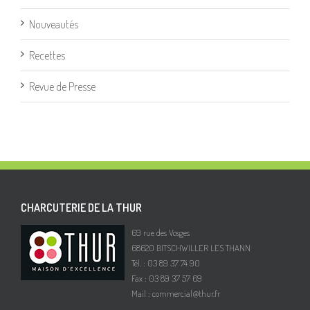
Nouveautés
Recettes
Revue de Presse
CHARCUTERIE DE LA THUR
69 rue des Vosges
68620 BITSCHWILLER LES THANN
Tél. : 03 89 37 74 90
Fax : 03 89 37 57 69
Mail :
commercial@thur.fr